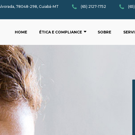
 Alvorada, 78048-298, Cuiabá-MT
(65) 2127-1752
(65
HOME
ÉTICA E COMPLIANCE
SOBRE
SERV