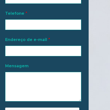
Telefone
*
Endereço de e-mail
*
T
Mensagem
e
l
e
f
o
n
e
e
-
m