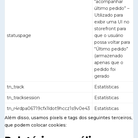
“acompanhar
último pedido” –
Utilizado para
exibir uma UI no
storefront para
statuspage
que o usuário
possa voltar para
“Último pedido”
(armazenado
apenas que o
pedido foi
gerado
tn_track
Estatísticas
tn_tracksession
Estatísticas
tn_r4rdpa06719cfx1ldot9hccz1s9v0e43
Estatísticas
Além disso, usamos pixels e tags dos seguintes terceiros,
que podem colocar cookies: