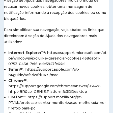
A seção de Ajuda dos navegadores indica o modo de
recusar novos cookies, obter uma mensagem de
notificação informando a recepção dos cookies ou como
bloqueá-los.
Para simplificar sua navegação, veja abaixo os links que
direcionam à seção de Ajuda dos navegadores mais
utilizados:
Internet Explorer™
: https://support.microsoft.com/pt-
br/windows/excluir-e-gerenciar-cookies-168dab11-
0753-043d-7c16-ede5947fc64d
Safari™
: https://support.apple.com/pt-
br/guide/safari/sfri11471/mac
Chrome™
:
https://support.google.com/chrome/answer/95647?
hl=pt-BR&co=GENIE.Platform%3DDesktop
Firefox™
: https://support.mozilla.org/pt-
PT/kb/protecao-contra-monitorizacao-melhorada-no-
firefox-para-pc