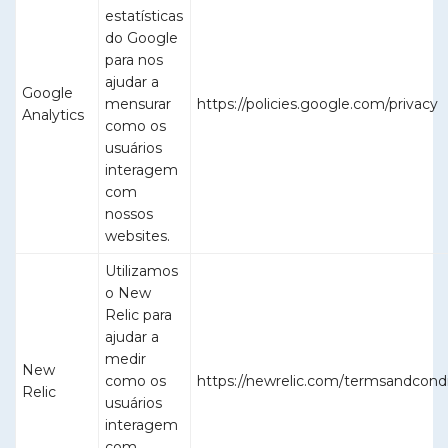
estatísticas
do Google
para nos
ajudar a
Google
mensurar
https://policies.google.com/privacy
Analytics
como os
usuários
interagem
com
nossos
websites.
Utilizamos
o New
Relic para
ajudar a
medir
New
como os
https://newrelic.com/termsandcondi
Relic
usuários
interagem
com