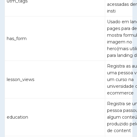
utm_tags
acessadas de
insti
Usado em lan
pages para def
mostra formul
has_form
imagem no
hero(mais util
para landing 
Registra as a
uma pessoa v
lesson_views
um curso na
universidade 
ecommerce
Registra se 
pessoa passo
education
algum conte
produzido pel
de content