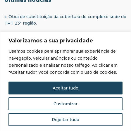
Últimas notícias
Obra de substituição da cobertura do complexo sede do
TRT 23ª região.
Valorizamos a sua privacidade
Usamos cookies para aprimorar sua experiência de
navegação, veicular anúncios ou conteúdo
personalizado e analisar nosso tráfego. Ao clicar em
"Aceitar tudo", você concorda com o uso de cookies.
Rua Deputado Roberto Cruz, nº 01 (Quadra 12 Lote 01), Alvorada,
78048-298, Cuiabá-MT
Aceitar tudo
(65) 2127-1752
|
(65) 2127-1888
|
contato@mettaservice.com
Customizar
© Metta Service - Soluções Inteligentes Eireli - Todos os direitos reservados - CNPJ:
23.923.708/0001-10
Rejeitar tudo
Institucional
Notícias
Canal de Ética
Canal de Ética e Compliance
Contato
Denúncia