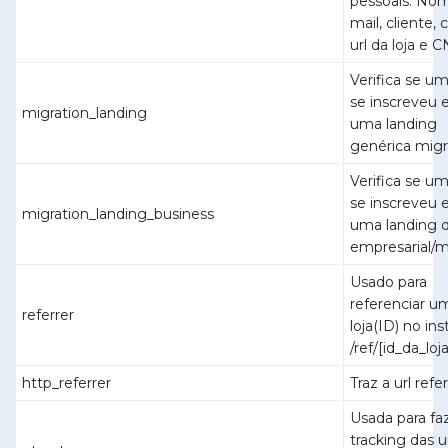
pessoais: Nom
mail, cliente, 
url da loja e 
Verifica se um
se inscreveu
migration_landing
uma landing
genérica mig
Verifica se um
se inscreveu
migration_landing_business
uma landing 
empresarial/m
Usado para
referenciar u
referrer
loja(ID) no inst
/ref/[id_da_loj
http_referrer
Traz a url refer
Usada para fa
tracking das u