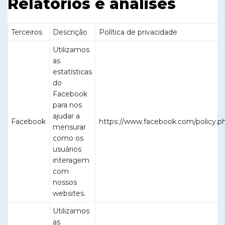
Relatórios e análises
Terceiros
Descrição
Política de privacidade
Utilizamos
as
estatísticas
do
Facebook
para nos
ajudar a
Facebook
https://www.facebook.com/policy.p
mensurar
como os
usuários
interagem
com
nossos
websites.
Utilizamos
as