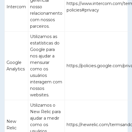
gerenciar
https://www.intercom.com/ter
Intercom
nosso
policies#privacy
relacionamento
com nossos
parceiros.
Utilizamos as
estatísticas do
Google para
nos ajudar a
Google
mensurar
https://policies.google.com/priv
Analytics
como os
usuários
interagem com
nossos
websites.
Utilizamos o
New Relic para
ajudar a medir
New
como os
https://newrelic.com/termsandc
Relic
usuários