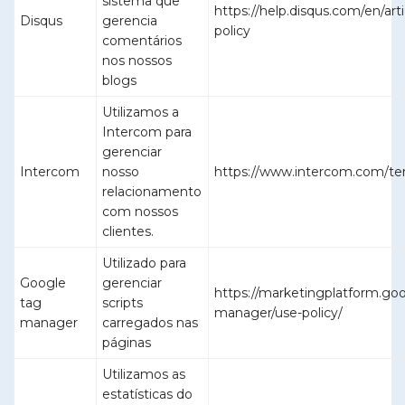
sistema que
https://help.disqus.com/en/art
Disqus
gerencia
policy
comentários
nos nossos
blogs
Utilizamos a
Intercom para
gerenciar
Intercom
nosso
https://www.intercom.com/ter
relacionamento
com nossos
clientes.
Utilizado para
Google
gerenciar
https://marketingplatform.goo
tag
scripts
manager/use-policy/
manager
carregados nas
páginas
Utilizamos as
estatísticas do